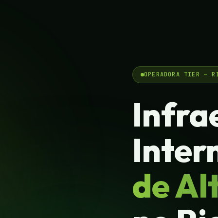
OPERADORA TIER — R
Infra
Inter
de Al