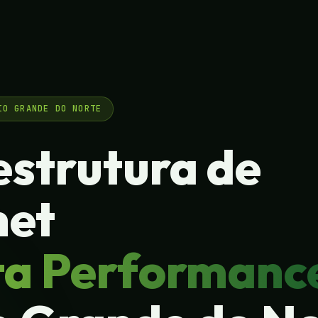
IO GRANDE DO NORTE
estrutura de
net
ta Performanc