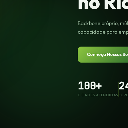
no Ri
Backbone próprio, múl
capacidade para empr
Conheça Nossas So
100+
2
CIDADES ATENDIDAS
SUP