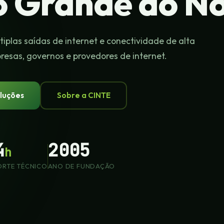
o Grande do N
tiplas saídas de internet e conectividade de alta
esas, governos e provedores de internet.
luções
Sobre a CINTE
4
2005
h
ORTE TÉCNICO
ANO DE FUNDAÇÃO