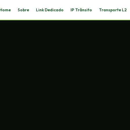
Home
Sobre
Link Dedicado
IP Trânsito
Transporte L2